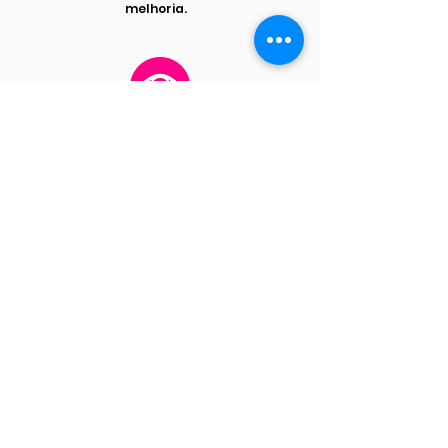
melhoria.
Rastreamento de Desempenho
Monitora e avalia o desempenho dos
atendentes com base nas
transcrições e mensagens.
Identifica pontos fortes e áreas de
desenvolvimento para treinamento.
Análise de Tendências
Analisa tendências ao longo do tempo